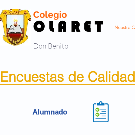
Colegio
C L A R E T
Nuestro C
Don Benito
Encuestas de Calida
Alumnado