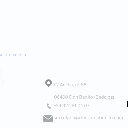
uestro centro:
Dónde estamos
C/ Ancha, nº 85
06400 Don Benito (Badajoz)
+34 924 81 04 07
secretaria@claretdonbenito.com