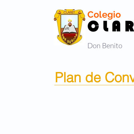
Colegio
C L A R
Don Benito
Plan de Conv