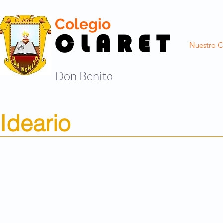
Colegio
C L A R E T
Nuestro C
Don Benito
Ideario