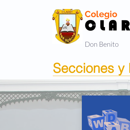
Colegio
C L A R
Don Benito
Secciones y