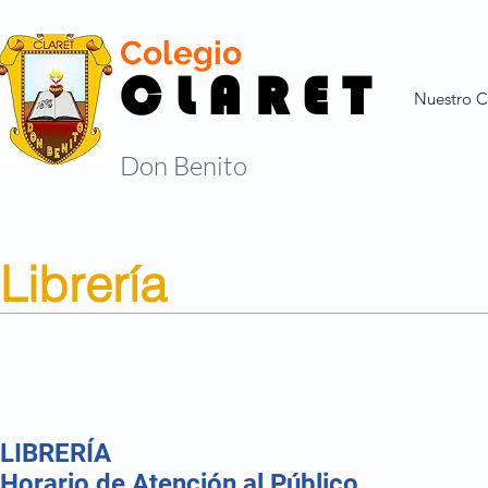
Colegio
C L A R E T
Nuestro C
Don Benito
Librería
LIBRERÍA
Horario de Atención al Público