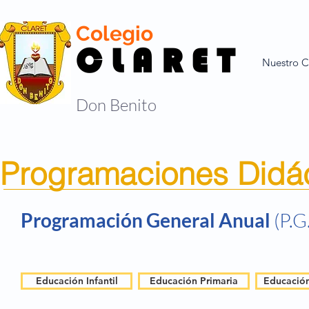
Colegio
C L A R E T
Nuestro C
Don Benito
Programaciones Didá
Programación General Anual
(P.G
Educación Infantil
Educación Primaria
Educación