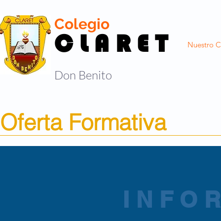
Colegio
C L A R E T
Nuestro C
Don Benito
Oferta Formativa
INFO