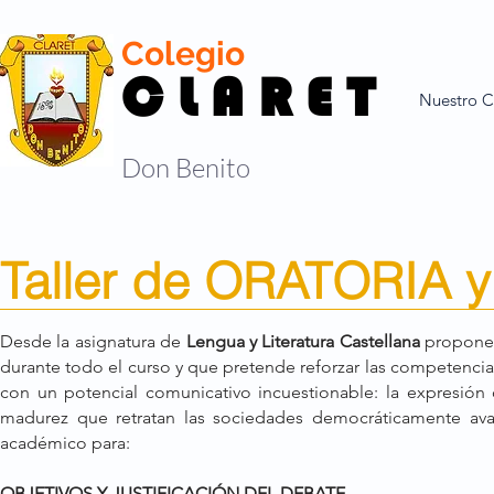
Colegio
C L A R E T
Nuestro C
Don Benito
Taller de ORATORIA 
Desde la asignatura de
Lengua y Literatura Castellana
proponem
durante todo el curso y que pretende reforzar las competencia
con un potencial comunicativo incuestionable: la expresión o
madurez que retratan las sociedades democráticamente av
académico para:
OBJETIVOS Y JUSTIFICACIÓN DEL DEBATE