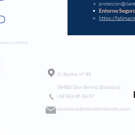
proteccion@clar
Entorno Seguro
https://fatimac
uestro centro:
Dónde estamos
C/ Ancha, nº 85
06400 Don Benito (Badajoz)
+34 924 81 04 07
secretaria@claretdonbenito.com