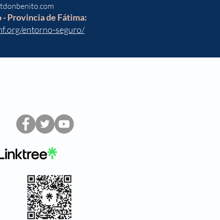
etdonbenito.com
 - Provincia de Fátima:
mf.org/entorno-seguro/
Síguenos