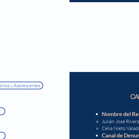
Niños y Adolescentes
CA
Nombre del Re
Julián José River
Celia Nieto Valad
Canal de Denu