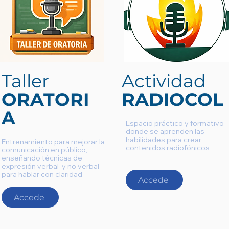
Taller
Actividad
ORATORI
RADIOCOL
A
Espacio práctico y formativo
donde se aprenden las
habilidades para crear
Entrenamiento para mejorar la
contenidos radiofónicos
comunicación en público,
enseñando técnicas de
expresión verbal y no verbal
para hablar con claridad
Accede
Accede