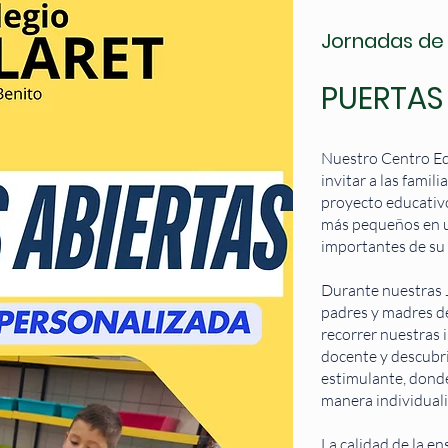
Jornadas de
PUERTAS
Nuestro Centro Ed
invitar a las fami
proyecto educativ
más pequeños en u
importantes de su d
Durante nuestras J
padres y madres d
recorrer nuestras 
docente y descubri
estimulante, donde
manera individuali
La calidad de la en