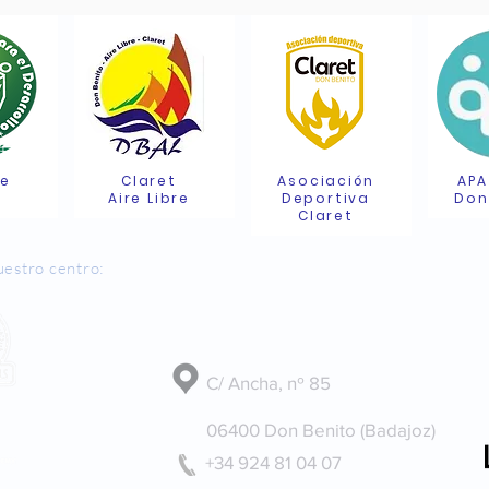
de
Claret
Asociación
APA
Aire Libre
Deportiva
Don
Claret
uestro centro:
Dónde estamos
C/ Ancha, nº 85
06400 Don Benito (Badajoz)
+34 924 81 04 07