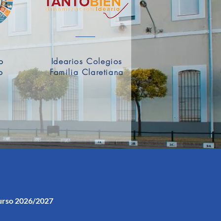
o
Idearios Colegios
o
Familia Claretiana
urso 2026/2027