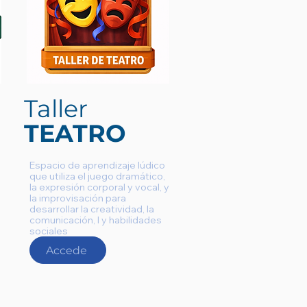
Taller
TEATRO
Espacio de aprendizaje lúdico
que utiliza el juego dramático,
la expresión corporal y vocal, y
la improvisación para
desarrollar la creatividad, la
comunicación, l y habilidades
sociales
Accede