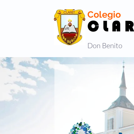
Colegio
C L A R
Don Benito