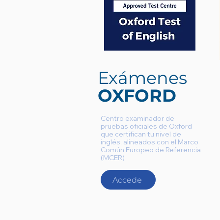
Exámenes
OXFORD
Centro examinador de
pruebas oficiales de Oxford
que certifican tu nivel de
inglés, alineados con el Marco
Común Europeo de Referencia
(MCER)
Accede